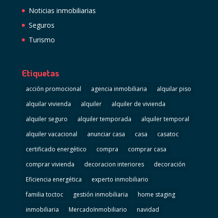
Noticias inmobiliarias
Seguros
Turismo
Etiquetas
acción promocional
agencia inmobiliaria
alquilar piso
alquilar vivienda
alquiler
alquiler de vivienda
alquiler seguro
alquiler temporada
alquiler temporal
alquiler vacacional
anunciar casa
casa
casatoc
certificado energético
compra
comprar casa
comprar vivienda
decoracion interiores
decoración
Eficiencia energética
experto inmobiliario
familia toctoc
gestión inmobiliaria
home staging
inmobiliaria
MercadoInmobiliario
navidad