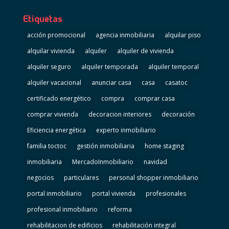
Etiquetas
acción promocional
agencia inmobiliaria
alquilar piso
alquilar vivienda
alquiler
alquiler de vivienda
alquiler seguro
alquiler temporada
alquiler temporal
alquiler vacacional
anunciar casa
casa
casatoc
certificado energético
compra
comprar casa
comprar vivienda
decoracion interiores
decoración
Eficiencia energética
experto inmobiliario
familia toctoc
gestión inmobiliaria
home staging
inmobiliaria
MercadoInmobiliario
navidad
negocios
particulares
personal shopper inmobiliario
portal inmobiliario
portal vivienda
profesionales
profesional inmobiliario
reforma
rehabilitacion de edificios
rehabilitación integral