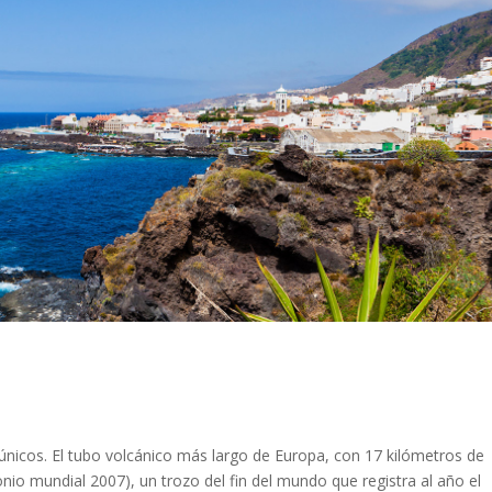
s únicos. El tubo volcánico más largo de Europa, con 17 kilómetros de
onio mundial 2007), un trozo del fin del mundo que registra al año el