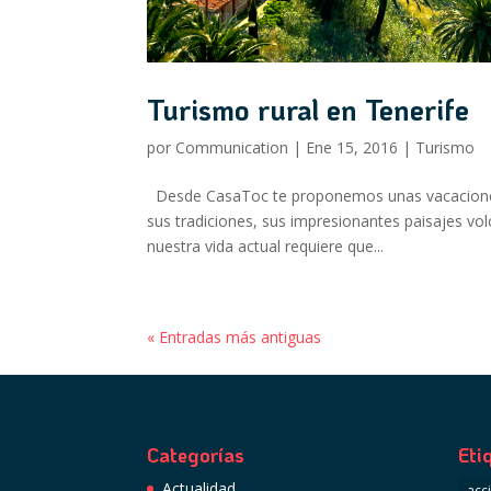
Turismo rural en Tenerife
por
Communication
|
Ene 15, 2016
|
Turismo
Desde CasaToc te proponemos unas vacaciones di
sus tradiciones, sus impresionantes paisajes volc
nuestra vida actual requiere que...
« Entradas más antiguas
Categorías
Eti
Actualidad
acc