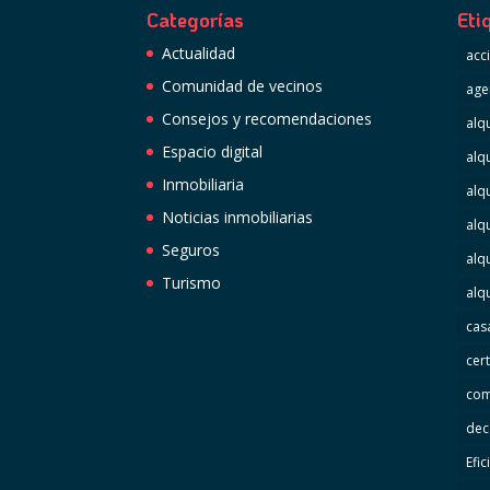
Categorías
Eti
Actualidad
acc
Comunidad de vecinos
age
Consejos y recomendaciones
alqu
Espacio digital
alq
Inmobiliaria
alq
Noticias inmobiliarias
alq
Seguros
alq
Turismo
alq
cas
cer
com
dec
Efic