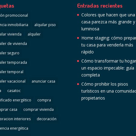
quetas
Entradas recientes
Colores que hacen que una
ión promocional
casa parezca más grande y
ncia inmobiliaria
alquilar piso
luminosa
ilar vivienda
alquiler
Home staging: cómo prepa
uiler de vivienda
tu casa para venderla más
rápido
uiler seguro
Cómo transformar tu hogar
uiler temporada
un espacio impecable: guía
uiler temporal
completa
uiler vacacional
anunciar casa
Cómo prohibir los pisos
a
casatoc
turísticos en una comunida
propietarios
tificado energético
compra
prar casa
comprar vivienda
oracion interiores
decoración
iencia energética