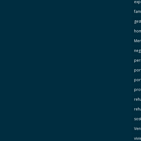
exp
fami
ges
hom
Mer
neg
per
por
por
pro
reha
reha
sos
Ven
viv