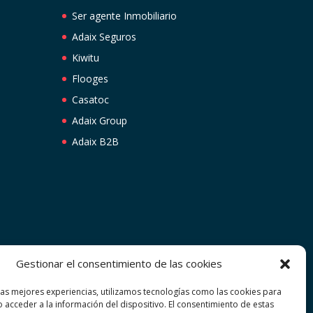
Ser agente Inmobiliario
Adaix Seguros
Kiwitu
Flooges
Casatoc
Adaix Group
Adaix B2B
Gestionar el consentimiento de las cookies
las mejores experiencias, utilizamos tecnologías como las cookies para
 acceder a la información del dispositivo. El consentimiento de estas