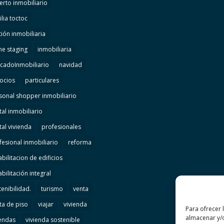
erto inmobiliario
lia toctoc
tión inmobiliaria
e staging
inmobiliaria
cadoInmobiliario
navidad
ocios
particulares
sonal shopper inmobiliario
tal inmobiliario
tal vivienda
profesionales
fesional inmobiliario
reforma
bilitacion de edificios
bilitación integral
tenibilidad.
turismo
venta
ta de piso
viajar
vivienda
Para ofrecer 
almacenar y/o
iendas
vivienda sostenible