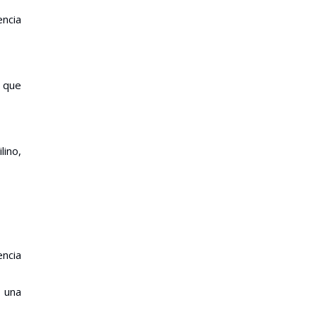
encia
o que
lino,
encia
y una