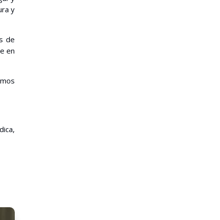
ura y
os de
te en
amos
ica,