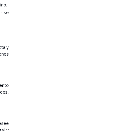
ino.
or se
cta y
ones
iento
ades,
desee
gal y