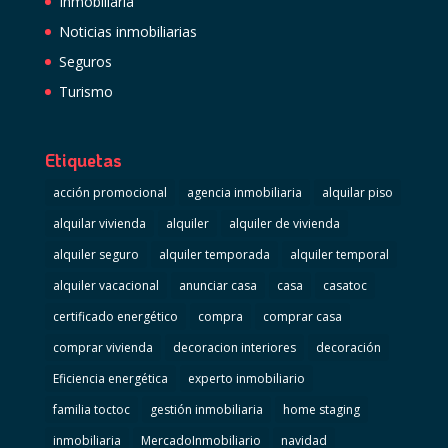
Inmobiliaria
Noticias inmobiliarias
Seguros
Turismo
Etiquetas
acción promocional
agencia inmobiliaria
alquilar piso
alquilar vivienda
alquiler
alquiler de vivienda
alquiler seguro
alquiler temporada
alquiler temporal
alquiler vacacional
anunciar casa
casa
casatoc
certificado energético
compra
comprar casa
comprar vivienda
decoracion interiores
decoración
Eficiencia energética
experto inmobiliario
familia toctoc
gestión inmobiliaria
home staging
inmobiliaria
MercadoInmobiliario
navidad