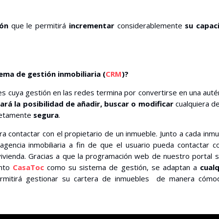
ión
que le permitirá
incrementar
considerablemente
su capac
ema de gestión inmobiliaria (
CRM
)?
es cuya gestión en las redes termina por convertirse en una auté
rá la posibilidad de añadir, buscar o modificar
cualquiera d
etamente
segura
.
a contactar con el propietario de un inmueble. Junto a cada inm
agencia inmobiliaria a fin de que el usuario pueda contactar c
vivienda. Gracias a que la programación web de nuestro portal 
anto
CasaToc
como su sistema de gestión, se adaptan a
cualq
ermitirá gestionar su cartera de inmuebles de manera cómo