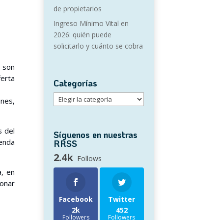
de propietarios
Ingreso Mínimo Vital en
2026: quién puede
solicitarlo y cuánto se cobra
 son
erta
Categorías
Categorías
ones,
s del
Síguenos en nuestras
ienda
RRSS
2.4k
Follows
a, en
ionar
Facebook
Twitter
2k
452
Followers
Followers